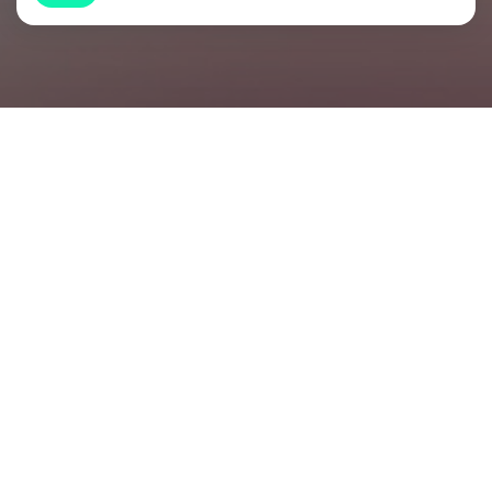
Оферта
Политика обработки персональных данных
©2025
ИП (самозанятый) Зезюлинская Инна Алексеевна
ИНН 7710140679
info@inna-zezulinskaya.online
+7 (978) 852 74 03
ДОПОЛНИТЕЛЬНЫЕ СПОСОБЫ СВЯЗИ
СО ШКОЛОЙ КРАСКИ ЖИЗНИ